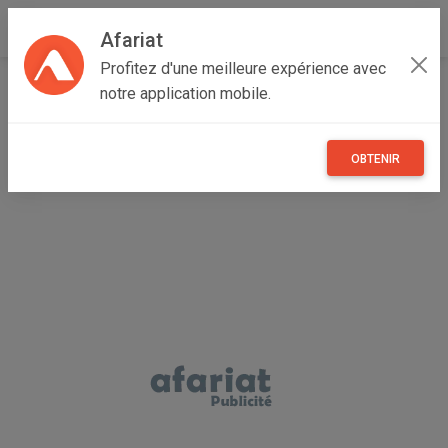
Afariat
Profitez d'une meilleure expérience avec
Accueil
Vêtements et objets personnels
notre application mobile.
Cap bon - Sahel
Sousse
Akouda
Sac à main rouge
OBTENIR