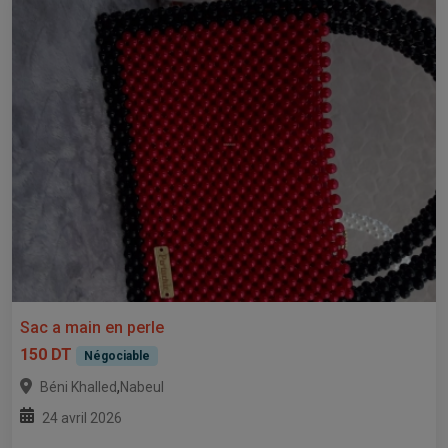
Sac a main en perle
150 DT
Négociable
,
Béni Khalled
Nabeul
24 avril 2026