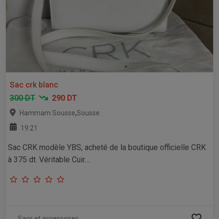
Sac crk blanc
300 DT
290 DT
,
Hammam Sousse
Sousse
19:21
Sac CRK modèle YBS, acheté de la boutique officielle CRK
à 375 dt. Véritable Cuir....
Sacs et accessoires