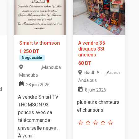
Smart tv thomson
A vendre 35
disques 33t
1 250 DT
anciens
Négociable
60 DT
,
Manouba
,
Riadh Al
Ariana
Manouba
Andalous
28 juin 2026
d
8 juin 2026
A vendre Smart TV
plusieurs chanteurs
THOMSON 93
et chansons
pouces avec sa
télécommande
universelle neuve .
À venir...