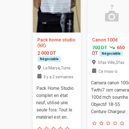
Pack home studio
Canon 100d
(kit)
700 DT
650
2 000 DT
DT
Négociable
Négociable
,
Sfax Ville
Sfax
,
La Marsa
Tunis
Ce mois-ci
Il y a 2 semaines
Camera canon 100
Pack Home Studio
Twthi7 ism camera
complet en état
100d mch soumha
neuf, utilisé une
Objectif 18-55
seule fois. Tout le
Centure Chargeur...
matériel est en...