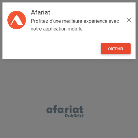
Afariat
Profitez d'une meilleure expérience avec
Accueil
Multimedia
Cap bon - Sahel
Sousse
notre application mobile.
Sousse Jawhara
PC ASUS I7 920
OBTENIR