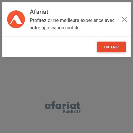
Afariat
Profitez d'une meilleure expérience avec
Accueil
Multimedia
Cap bon - Sahel
Sousse
notre application mobile.
Hammam Sousse
iphone16 noir
OBTENIR