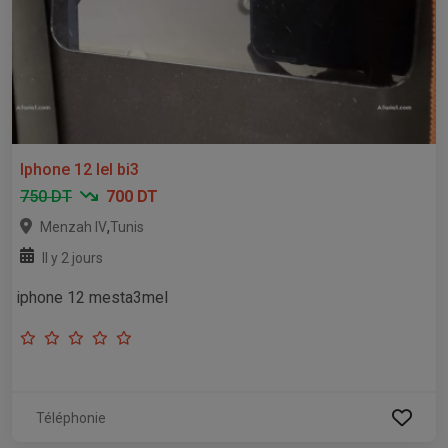
Iphone 12 lel bi3
750 DT
700 DT
,
Menzah IV
Tunis
Il y 2 jours
iphone 12 mesta3mel
Téléphonie