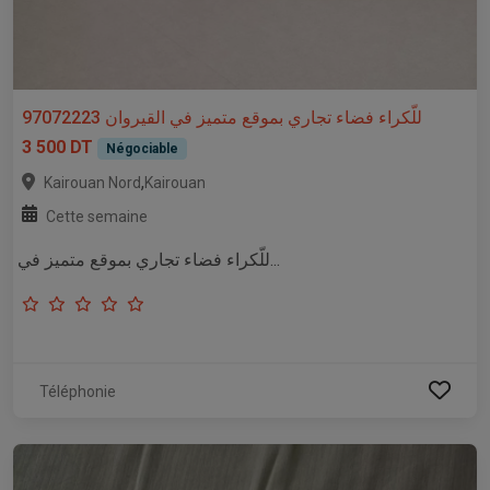
للّكراء فضاء تجاري بموقع متميز في القيروان 97072223
3 500 DT
Négociable
,
Kairouan Nord
Kairouan
Cette semaine
للّكراء فضاء تجاري بموقع متميز في...
Téléphonie