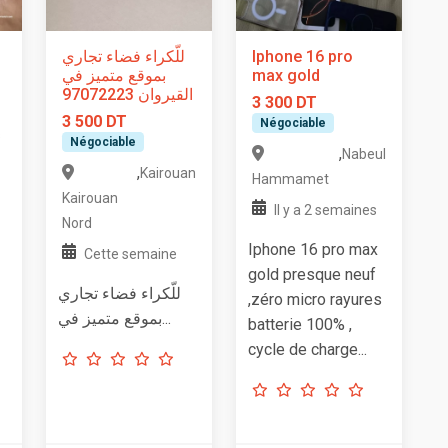
للّكراء فضاء تجاري
Iphone 16 pro
بموقع متميز في
max gold
القيروان 97072223
3 300 DT
3 500 DT
Négociable
s
Négociable
,
Nabeul
,
Kairouan
Hammamet
Kairouan
Il y a 2 semaines
Nord
Iphone 16 pro max
Cette semaine
gold presque neuf
للّكراء فضاء تجاري
,zéro micro rayures
بموقع متميز في...
batterie 100% ,
cycle de charge...