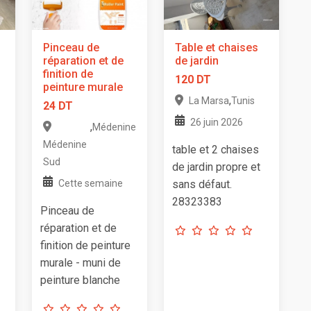
Pinceau de
Table et chaises
réparation et de
de jardin
finition de
120 DT
peinture murale
,
La Marsa
Tunis
24 DT
26 juin 2026
,
Médenine
Médenine
table et 2 chaises
Sud
de jardin propre et
Cette semaine
sans défaut.
28323383
Pinceau de
réparation et de
finition de peinture
murale - muni de
peinture blanche