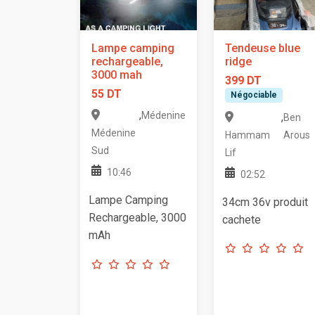
Lampe camping
Tendeuse blue
rechargeable,
ridge
3000 mah
399 DT
55 DT
Négociable
,
Médenine
,
Ben
Médenine
Hammam
Arous
Sud
Lif
10:46
02:52
Lampe Camping
34cm 36v produit
Rechargeable, 3000
cachete
mAh