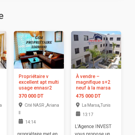
e
Propriétaire v
À vendre –
excellent apt multi
magnifique s+2
usage ennasr2
neuf à la marsa
370 000 DT
475 000 DT
,
,
a
Cité NASR
Ariana
La Marsa
Tunis
II
13:17
14:14
L’Agence INVEST
propriétaire met en
vous propose un