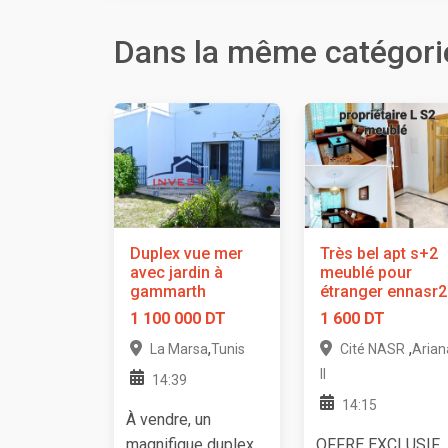
Dans la même catégori
Duplex vue mer
Très bel apt s+2
avec jardin à
meublé pour
gammarth
étranger ennasr2
1 100 000 DT
1 600 DT
,
,
La Marsa
Tunis
Cité NASR
Arian
II
14:39
14:15
À vendre, un
magnifique duplex
OFFRE EXCLUSIF