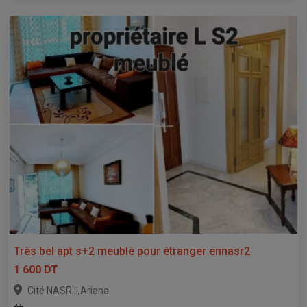
Très bel apt s+2 meublé pour étranger ennasr2
1 600 DT
,
Cité NASR II
Ariana