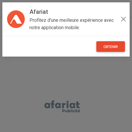
Afariat
Profitez d'une meilleure expérience avec
Accueil
Immobilier
Cap bon - Sahel
Sousse
notre application mobile.
Msaken
Location d un appartement
OBTENIR