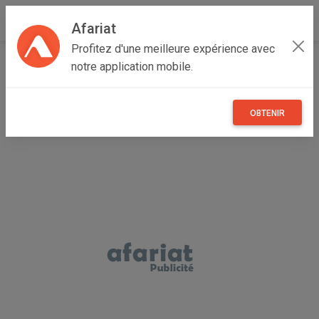
Afariat
Profitez d'une meilleure expérience avec
Accueil
Maisons et enfants
Cap bon - Sahel
Sousse
notre application mobile.
Msaken
buffet de salon en 3 étapes
OBTENIR