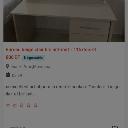
Bureau beige clair brillant-mdf - 115x65x73
800 DT
Négociable
,
Borj El Amri
Manouba
03:39
un excellent achat pour la rentrée scolaire *couleur : beige
clair et brillant...