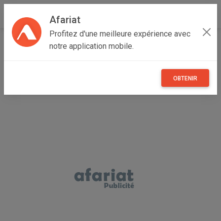
Afariat
Profitez d'une meilleure expérience avec
Accueil
Multimedia
Majerda
Siliana
Bargou
notre application mobile.
Lot de 60 points d’accès Cisco /D-Link/Motorola. 125 dt
OBTENIR