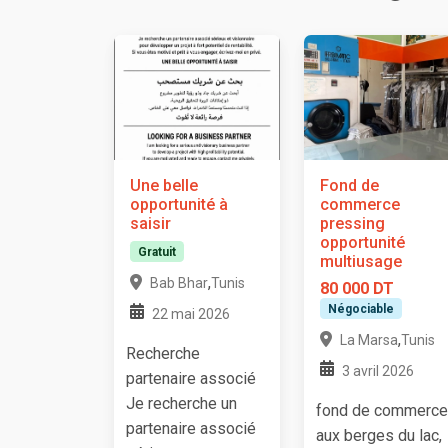
Une belle
Fond de
opportunité à
commerce
saisir
pressing
opportunité
Gratuit
multiusage
,
Bab Bhar
Tunis
80 000 DT
Négociable
22 mai 2026
,
La Marsa
Tunis
Recherche
3 avril 2026
partenaire associé
Je recherche un
fond de commerce
partenaire associé
aux berges du lac,