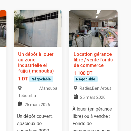
Un dépôt à louer
Location gérance
au zone
libre / vente fonds
industrielle el
de commerce
fajja ( manouba)
1 100 DT
1 DT
Négociable
Négociable
,
,
Manouba
Radès
Ben Arous
Tebourba
25 mars 2026
25 mars 2026
À louer (en gérance
Un dépôt couvert,
libre) ou à vendre :
spacieux de
Fonds de
superficie 9000
commerce pour un