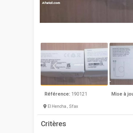
Référence:
190121
Mise à jo
El Hencha
,
Sfax
Critères