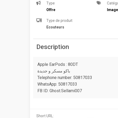
Type
Catégo
Offre
Image
Type de produit
Ecouteurs
Description
Apple EarPods : 80DT
باكو مسكر و جديدة
Telephone number: 50817033
WhatsApp: 50817033
FB ID: Ghost.Sellami007
Short URL: