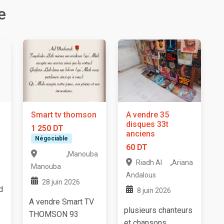
e
Smart tv thomson
A vendre 35
disques 33t
1 250 DT
anciens
Négociable
60 DT
,
Manouba
,
Riadh Al
Ariana
Manouba
Andalous
28 juin 2026
d
8 juin 2026
A vendre Smart TV
plusieurs chanteurs
THOMSON 93
et chansons