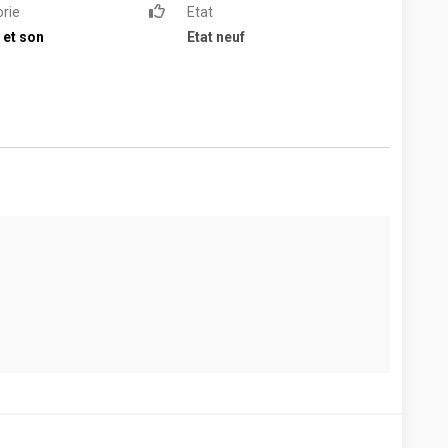
rie
Etat
 et son
Etat neuf