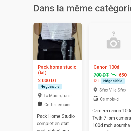
Dans la même catégori
Pack home studio
Canon 100d
(kit)
700 DT
650
2 000 DT
DT
Négociable
Négociable
,
Sfax Ville
Sfax
,
La Marsa
Tunis
Ce mois-ci
Cette semaine
Camera canon 100
Pack Home Studio
Twthi7 ism camera
complet en état
100d mch soumha
neuf, utilisé une