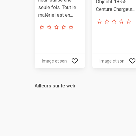
Objectif 18-55
seule fois. Tout le
Centure Chargeur...
matériel est en...
Image et son
Image et son
Ailleurs sur le web