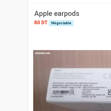
Apple earpods
80 DT
Négociable