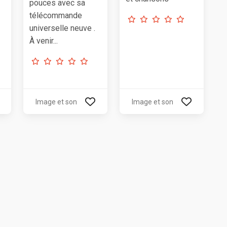
pouces avec sa
télécommande
universelle neuve .
À venir...
Image et son
Image et son