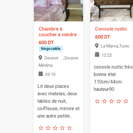
Chambre à
Console rustic
coucher a vendre
600 DT
600 DT
,
La Marsa
Tunis
Négociable
12:25
,
Sousse
Sousse
Médina
console rustic très
bonne état
09:10
110cm/44cm
Lit deux places
hauteur90
avec matelas, deux
tables de nuit,
coiffeuse, miroire et
une autre petite...