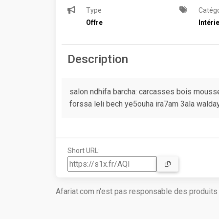
Type
Catégo
Offre
Intéri
Description
salon ndhifa barcha: carcasses bois mousse
forssa leli bech ye5ouha ira7am 3ala walda
Short URL:
Afariat.com n'est pas responsable des produit