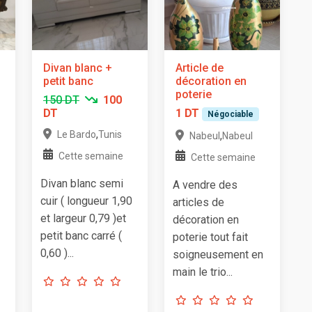
Divan blanc +
Article de
petit banc
décoration en
poterie
150 DT
100
DT
1 DT
Négociable
,
Le Bardo
Tunis
,
Nabeul
Nabeul
Cette semaine
Cette semaine
Divan blanc semi
A vendre des
cuir ( longueur 1,90
articles de
et largeur 0,79 )et
décoration en
petit banc carré (
poterie tout fait
0,60 )...
soigneusement en
main le trio...