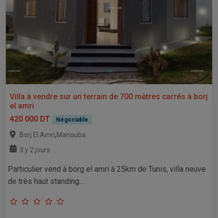
Villa à vendre sur un terrain de 700 mètres carrés à borj
el amri
420 000 DT
Négociable
,
Borj El Amri
Manouba
Il y 2 jours
Particulier vend à borg el amri à 25km de Tunis, villa neuve
de très haut standing...