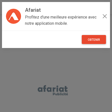
Afariat
Profitez d'une meilleure expérience avec
Accueil
Immobilier
Cap bon - Sahel
Nabeul
notre application mobile.
Hammamet
Villa Youri AL3103 Hammamet
OBTENIR