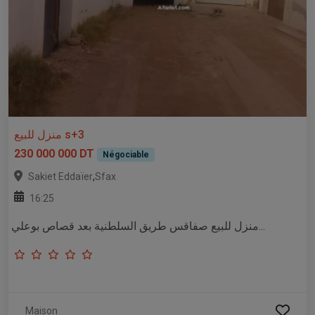
منزل للبيع s+3
230 000 000 DT
Négociable
,
Sakiet Eddaïer
Sfax
16:25
منزل للبيع صفاقس طريق السلطنية بعد قصاص بوعلي...
Maison