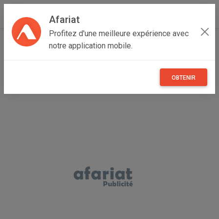
Afariat
Profitez d'une meilleure expérience avec
Accueil
Immobilier
Cap bon - Sahel
Nabeul
notre application mobile.
Nabeul
VILLA TURQUOISE I Nabeul AV1853
OBTENIR