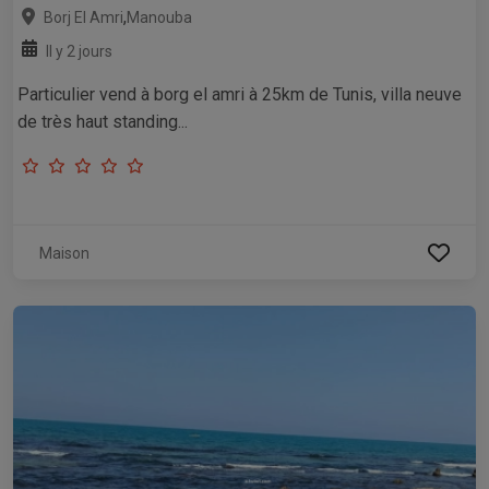
,
Borj El Amri
Manouba
Il y 2 jours
Particulier vend à borg el amri à 25km de Tunis, villa neuve
de très haut standing...
Maison