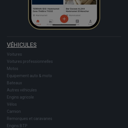
VÉHICULES
Voitures
Voitures professionnelles
Motos
Equipement auto & moto
Bateaux
Autres véhicules
Engins agricole
Vélos
Camion
Remorques et caravanes
Engins BTP