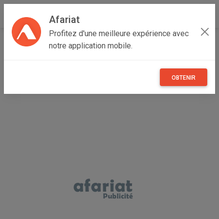
Afariat
Profitez d'une meilleure expérience avec
Accueil
Immobilier
Cap bon - Sahel
Nabeul
notre application mobile.
Hammamet
VILLA LEONARD Zone Miramar Hammamet AL2837
OBTENIR