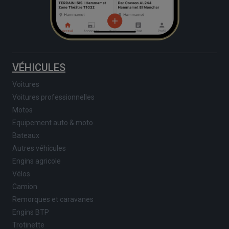
VÉHICULES
Voitures
Voitures professionnelles
Motos
Equipement auto & moto
Bateaux
Autres véhicules
Engins agricole
Vélos
Camion
Remorques et caravanes
Engins BTP
Trotinette