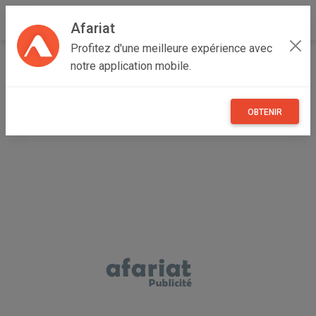
Afariat
Profitez d'une meilleure expérience avec
Accueil
Immobilier
Cap bon - Sahel
Nabeul
notre application mobile.
Hammamet
VILLA LA BOUGAINVILLIER Hammamet Sud AL2395
OBTENIR