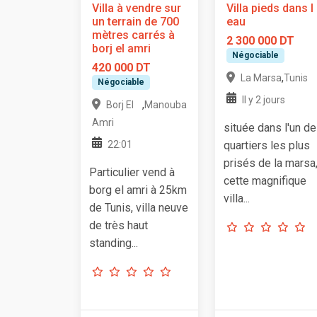
Villa à vendre sur
Villa pieds dans l
un terrain de 700
eau
mètres carrés à
2 300 000 DT
borj el amri
Négociable
420 000 DT
,
La Marsa
Tunis
Négociable
Il y 2 jours
,
Borj El
Manouba
Amri
située dans l'un d
22:01
quartiers les plus
prisés de la marsa
Particulier vend à
cette magnifique
borg el amri à 25km
villa...
de Tunis, villa neuve
de très haut
standing...