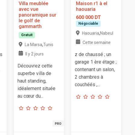
Villa meublée
Maison r1 à el
avec vue
haouaria
panoramique sur
600 000 DT
le golf de
Négociable
gammarth
,
Haouaria
Nabeul
Gratuit
Cette semaine
,
La Marsa
Tunis
es
Il y 2 jours
z de chaussé ; un
garage 1 ère étage ;
Découvrez cette
,
contenant un salon,
superbe villa de
2 chambres à
haut standing,
couchéés ,...
idéalement située
au cœur du...
PRO