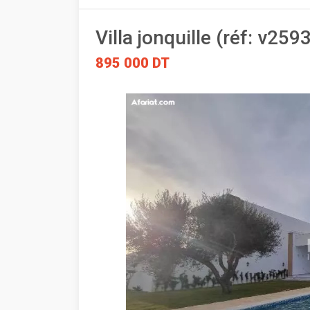
Villa jonquille (réf: v259
895 000 DT