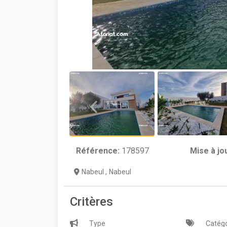
Référence:
178597
Mise à jo
Nabeul
,
Nabeul
Critères
Type
Catégo