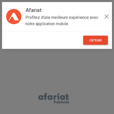
Afariat
Profitez d'une meilleure expérience avec
Accueil
Immobilier
Cap bon - Sahel
Nabeul
notre application mobile.
Hammamet
Villa JACINTHE Hammamet Nord Réf L2765
OBTENIR