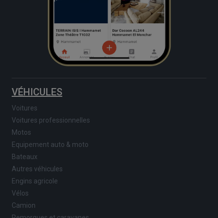
VÉHICULES
Voitures
Voitures professionnelles
Motos
Equipement auto & moto
Bateaux
Autres véhicules
Engins agricole
Vélos
Camion
Remorques et caravanes