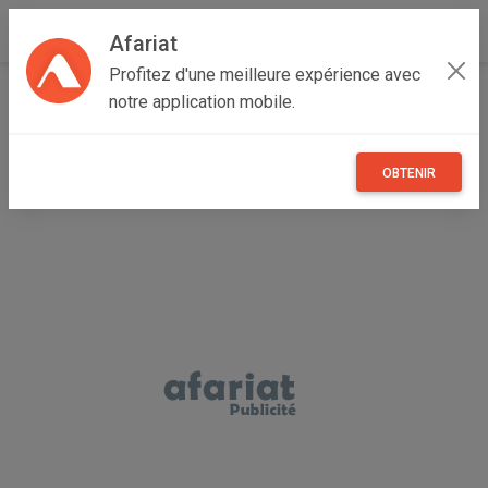
Afariat
Profitez d'une meilleure expérience avec
Accueil
Immobilier
Cap bon - Sahel
Nabeul
notre application mobile.
Hammamet
Terrain NEJMA 1 (Réf: T1636)
OBTENIR