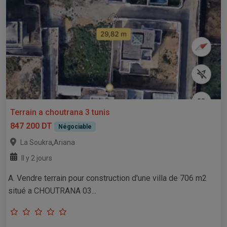
Terrain a choutrana 3 tunis
847 200 DT
Négociable
,
La Soukra
Ariana
Il y 2 jours
A. Vendre terrain pour construction d'une villa de 706 m2
situé a CHOUTRANA 03...