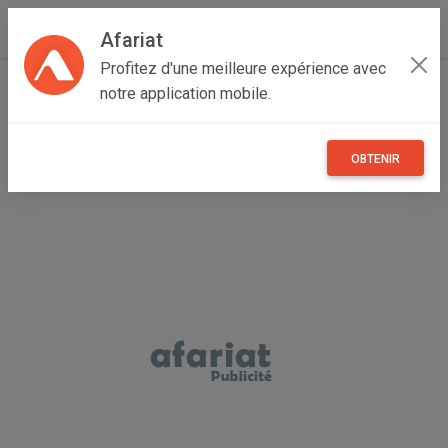
Afariat
Profitez d'une meilleure expérience avec
Accueil
Immobilier
Cap bon - Sahel
Nabeul
notre application mobile.
Hammam Ghezèze
terrain inratable
OBTENIR