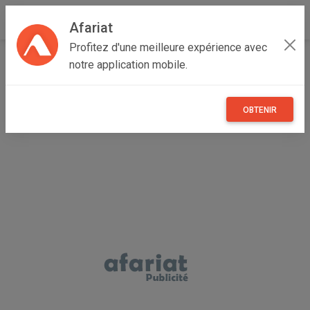
Afariat
Profitez d'une meilleure expérience avec
Accueil
Immobilier
Cap bon - Sahel
Nabeul
notre application mobile.
Kélibia
studio a quelques mètres du plage el mansoura
OBTENIR