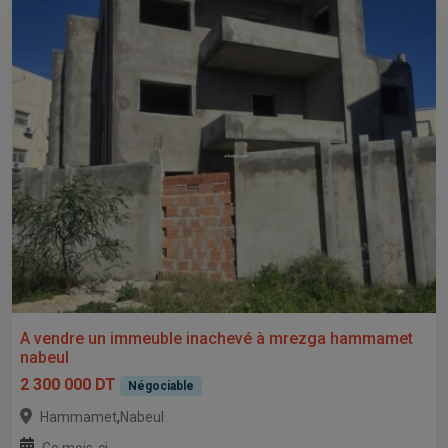
A vendre un immeuble inachevé à mrezga hammamet
nabeul
2 300 000 DT
Négociable
,
Hammamet
Nabeul
Ce mois-ci