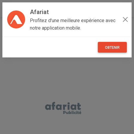
Afariat
Profitez d'une meilleure expérience avec
Accueil
Immobilier
Cap bon - Sahel
Nabeul
notre application mobile.
Kélibia
maison inachevée à kélibia
OBTENIR