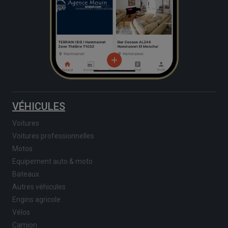
VÉHICULES
Voitures
Voitures professionnelles
Motos
Equipement auto & moto
Bateaux
Autres véhicules
Engins agricole
Vélos
Camion