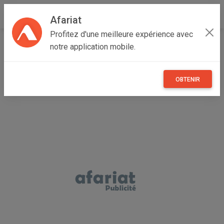
Afariat
Profitez d'une meilleure expérience avec
Accueil
Immobilier
Cap bon - Sahel
Nabeul
notre application mobile.
Kélibia
luxueuse villa
OBTENIR