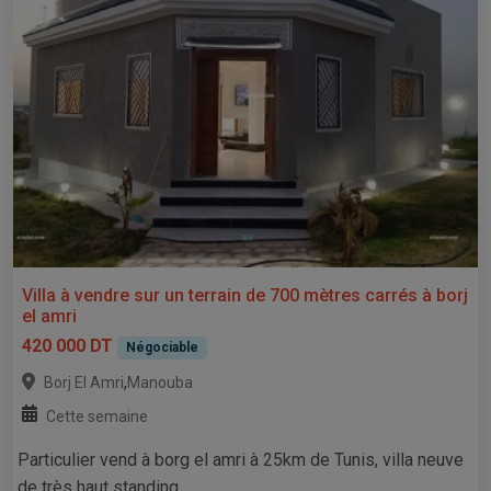
Villa à vendre sur un terrain de 700 mètres carrés à borj
el amri
420 000 DT
Négociable
,
Borj El Amri
Manouba
Cette semaine
Particulier vend à borg el amri à 25km de Tunis, villa neuve
de très haut standing...