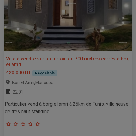
Villa à vendre sur un terrain de 700 mètres carrés à borj
el amri
420 000 DT
Négociable
,
Borj El Amri
Manouba
22:01
Particulier vend à borg el amri à 25km de Tunis, villa neuve
de très haut standing...