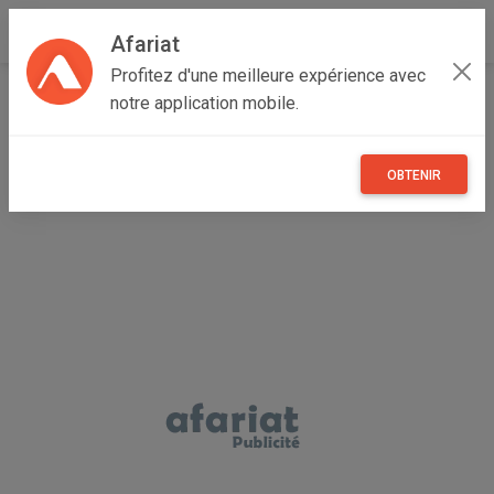
Afariat
Profitez d'une meilleure expérience avec
Accueil
Immobilier
Cap bon - Sahel
Nabeul
notre application mobile.
Hammamet
DAR LOTUS I Hammamet la Medina AL3041
OBTENIR