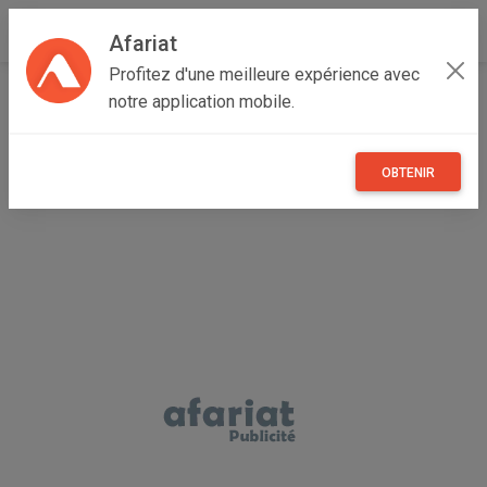
Afariat
Profitez d'une meilleure expérience avec
Accueil
Immobilier
Cap bon - Sahel
Nabeul
notre application mobile.
Hammamet
Dar Eliza AL3546 Hammamet zone la corniche
OBTENIR