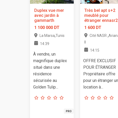
Duplex vue mer
Très bel apt s+2
avec jardin à
meublé pour
gammarth
étranger ennasr2
1 100 000 DT
1 600 DT
,
,
La Marsa
Tunis
Cité NASR
Arian
II
14:39
14:15
À vendre, un
magnifique duplex
OFFRE EXCLUSIF
situé dans une
POUR ÉTRANGER
résidence
Propriétaire offre
sécurisée au
pour un étranger u
Golden Tulip...
location à...
PRO