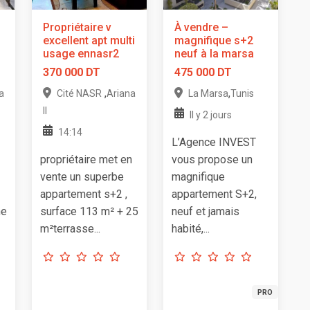
Propriétaire v
À vendre –
excellent apt multi
magnifique s+2
usage ennasr2
neuf à la marsa
370 000 DT
475 000 DT
,
,
a
Cité NASR
Ariana
La Marsa
Tunis
II
Il y 2 jours
14:14
L’Agence INVEST
propriétaire met en
vous propose un
vente un superbe
magnifique
appartement s+2 ,
appartement S+2,
ne
surface 113 m² + 25
neuf et jamais
m²terrasse...
habité,...
PRO