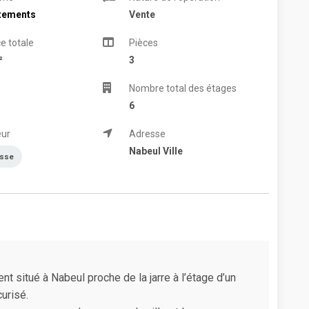
tements
Vente
e totale
Pièces
²
3
Nombre total des étages
6
eur
Adresse
Nabeul Ville
asse
t situé à Nabeul proche de la jarre à l’étage d’un
urisé.