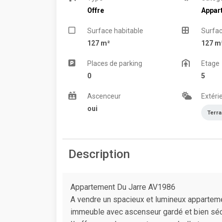
Offre
Appar
Surface habitable
Surfac
127 m²
127 m
Places de parking
Etage
0
5
Ascenceur
Extéri
oui
Terr
Description
Appartement Du Jarre AV1986
A vendre un spacieux et lumineux appartemen
immeuble avec ascenseur gardé et bien séc