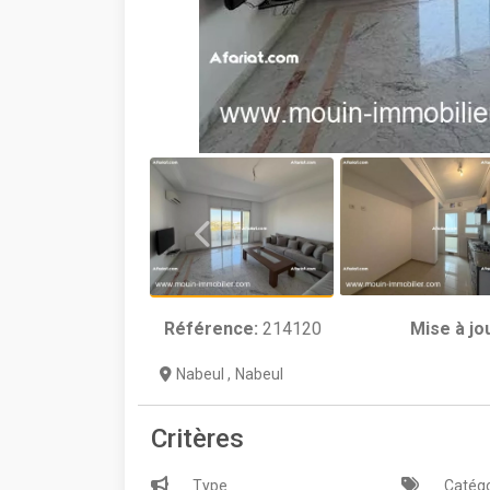
Référence:
214120
Mise à jo
Nabeul
,
Nabeul
Critères
Type
Catégo