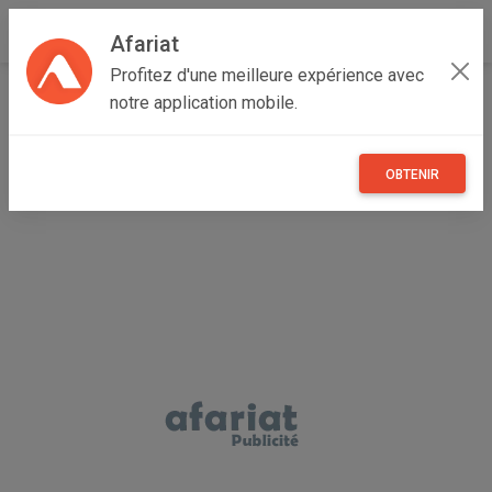
Afariat
Profitez d'une meilleure expérience avec
Accueil
Immobilier
Cap bon - Sahel
Nabeul
notre application mobile.
Hammamet
APPARTEMENT BYBLOS Hammamet AV1981
OBTENIR