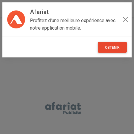
Afariat
Profitez d'une meilleure expérience avec
Accueil
Immobilier
Cap bon - Sahel
Nabeul
notre application mobile.
Nabeul
Appartement à louer
OBTENIR