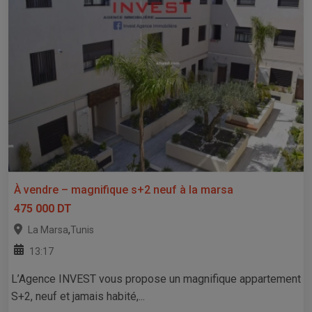
À vendre – magnifique s+2 neuf à la marsa
475 000 DT
,
La Marsa
Tunis
13:17
L’Agence INVEST vous propose un magnifique appartement
S+2, neuf et jamais habité,...