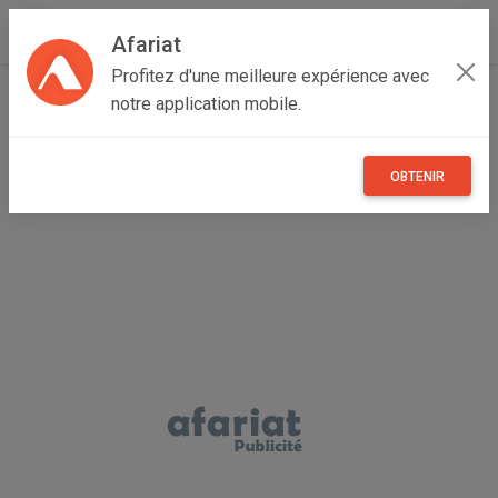
Afariat
Profitez d'une meilleure expérience avec
Accueil
Emploi, affaires et services
Cap bon - Sahel
notre application mobile.
Nabeul
Dar Châabane El Fehri
Moulins à café professionnel
OBTENIR