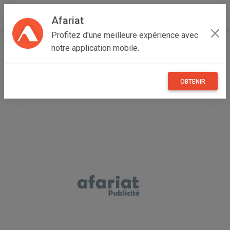
Afariat
Profitez d'une meilleure expérience avec
Accueil
Emploi, affaires et services
Cap bon - Sahel
notre application mobile.
Nabeul
Kélibia
Formation DevOps / Cloud
OBTENIR