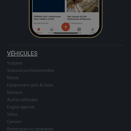
VÉHICULES
Voitures
Voitures professionnelles
Motos
Equipement auto & moto
Bateaux
Autres véhicules
Engins agricole
Vélos
Camion
Remorques et caravanes