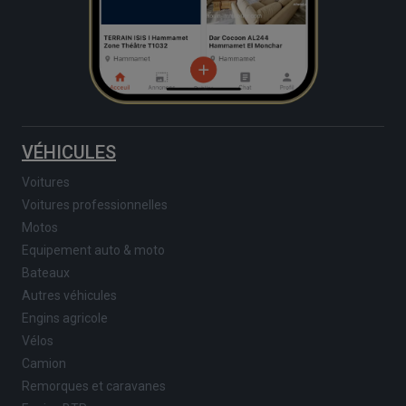
VÉHICULES
Voitures
Voitures professionnelles
Motos
Equipement auto & moto
Bateaux
Autres véhicules
Engins agricole
Vélos
Camion
Remorques et caravanes