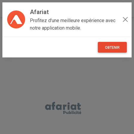
Afariat
Profitez d'une meilleure expérience avec
Accueil
Emploi, affaires et services
Grand Tunis
notre application mobile.
Tunis
Bab Bhar
Cherche poste stable très urgent
OBTENIR