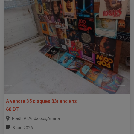
A vendre 35 disques 33t anciens
60 DT
,
Riadh Al Andalous
Ariana
8 juin 2026