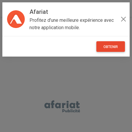
Afariat
Profitez d'une meilleure expérience avec
Accueil
Multimedia
Cap bon - Sahel
Monastir
notre application mobile.
Sayada
air pods pro origi
OBTENIR