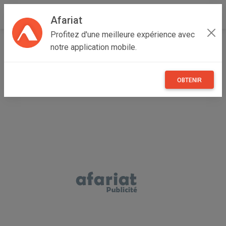
Afariat
Profitez d'une meilleure expérience avec
Accueil
Maisons et enfants
Cap bon - Sahel
notre application mobile.
Monastir
Jemmal
tire lait électrique
OBTENIR