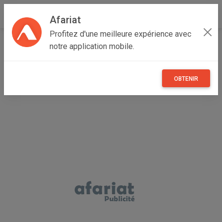
Afariat
Profitez d'une meilleure expérience avec
Accueil
Emploi, affaires et services
Cap bon - Sahel
notre application mobile.
Monastir
Bekalta
friteuse egs électrique double / simple
OBTENIR