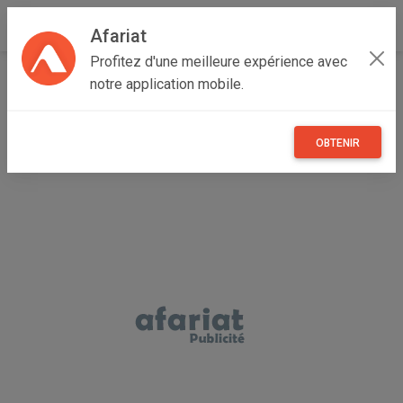
Afariat
Profitez d'une meilleure expérience avec
Accueil
Véhicules
Cap bon - Sahel
Mahdia
Mahdia
notre application mobile.
Boite à outils Magnusson
OBTENIR