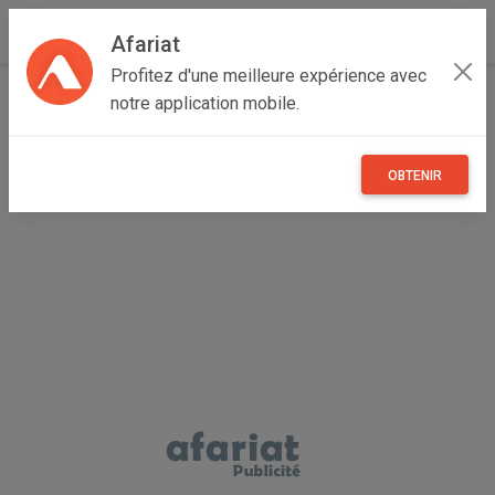
Afariat
Profitez d'une meilleure expérience avec
Accueil
Vêtements et objets personnels
notre application mobile.
Oasis - Sahara
Médenine
Médenine Sud
Miroir lumineux LED NuBrilliance Beauty Breeze avec
ventilateur
OBTENIR