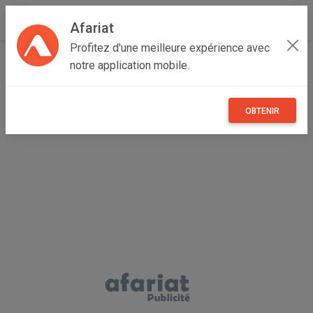
Afariat
Profitez d'une meilleure expérience avec
Accueil
Véhicules
Oasis - Sahara
Médenine
notre application mobile.
Médenine Sud
Compresseur d’air multifonction démarreur lampe power
bank
OBTENIR