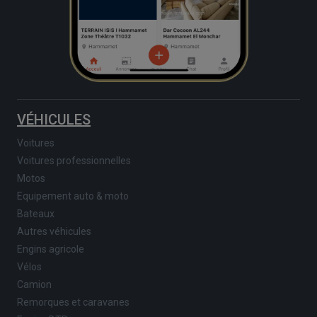
VÉHICULES
Voitures
Voitures professionnelles
Motos
Equipement auto & moto
Bateaux
Autres véhicules
Engins agricole
Vélos
Camion
Remorques et caravanes