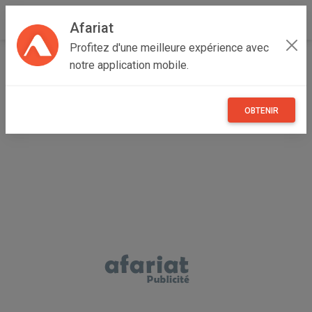
Afariat
Profitez d'une meilleure expérience avec
Accueil
Maisons et enfants
Oasis - Sahara
notre application mobile.
Médenine
Médenine Sud
chaises de camping pliables 120 kg marque vidaXL
OBTENIR