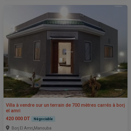
Villa à vendre sur un terrain de 700 mètres carrés à borj
el amri
420 000 DT
Négociable
,
Borj El Amri
Manouba