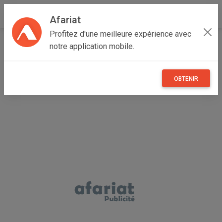
Afariat
Profitez d'une meilleure expérience avec
Accueil
Immobilier
Oasis - Sahara
Médenine
notre application mobile.
Djerba - Houmt Souk
MODÈLE DE PLAN À DJERBA HOUMT SOUK - RÉF P635
OBTENIR