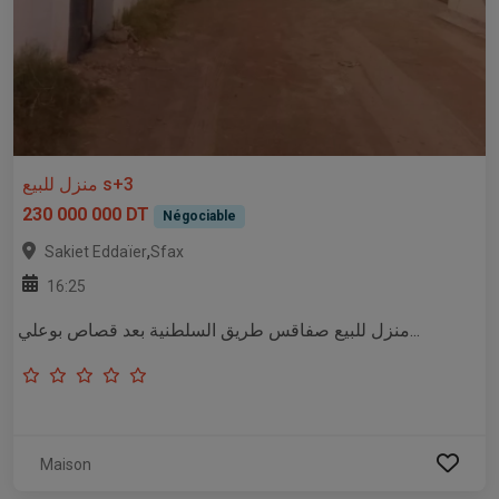
منزل للبيع s+3
230 000 000 DT
Négociable
,
Sakiet Eddaïer
Sfax
16:25
منزل للبيع صفاقس طريق السلطنية بعد قصاص بوعلي...
Maison