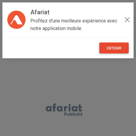
Afariat
Profitez d'une meilleure expérience avec
Accueil
Maisons et enfants
Grand Tunis
Manouba
notre application mobile.
Manouba
balance bébé
OBTENIR