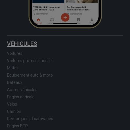
VÉHICULES
Voitures
Voitures professionnelles
Motos
Equipement auto & moto
Bateaux
Autres véhicules
Engins agricole
Vélos
Camion
Remorques et caravanes
Engins BTP