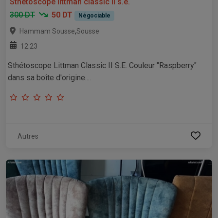
Sthétoscope littman classic ii s.e.
300 DT
50 DT
Négociable
,
Hammam Sousse
Sousse
12:23
Sthétoscope Littman Classic II S.E. Couleur "Raspberry"
dans sa boîte d'origine....
Autres