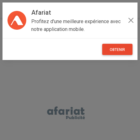
Afariat
Profitez d'une meilleure expérience avec
Accueil
Multimedia
Majerda
Jendouba
notre application mobile.
Jendouba Nord
Galaxy watch 7
OBTENIR