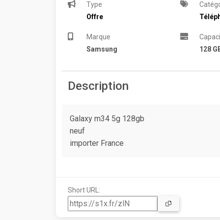
Type
Catégo
Offre
Télép
Marque
Capaci
Samsung
128 G
Description
Galaxy m34 5g 128gb
neuf
importer France
Short URL: