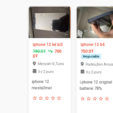
Iphone 12 lel bi3
Iphone 12 64
750 DT
700
750 DT
DT
Négociable
,
Menzah IV
Tunis
,
Radès
Ben Arou
Il y 2 jours
Il y 2 jours
iphone 12
i phone 12 original
mesta3mel
batterie 78%