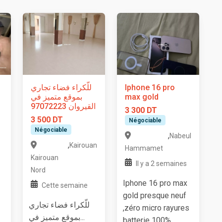
للّكراء فضاء تجاري
Iphone 16 pro
بموقع متميز في
max gold
القيروان 97072223
3 300 DT
3 500 DT
Négociable
s
Négociable
,
Nabeul
,
Kairouan
Hammamet
Kairouan
Il y a 2 semaines
Nord
Iphone 16 pro max
Cette semaine
gold presque neuf
للّكراء فضاء تجاري
,zéro micro rayures
بموقع متميز في...
batterie 100% ,