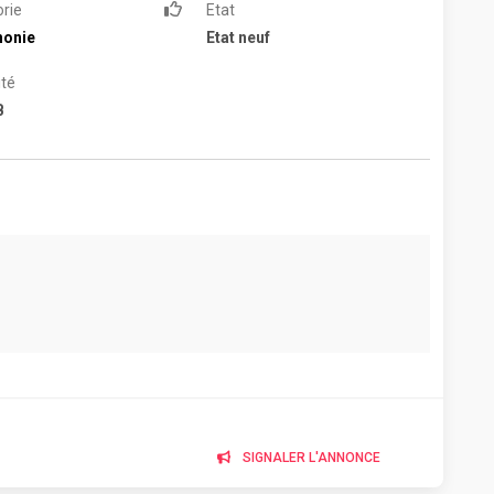
rie
Etat
honie
Etat neuf
té
B
SIGNALER L'ANNONCE