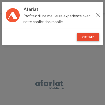
Afariat
Profitez d'une meilleure expérience avec
Accueil
Maisons et enfants
Majerda
Jendouba
notre application mobile.
Jendouba Sud
Poussette Graco + accessoires
OBTENIR