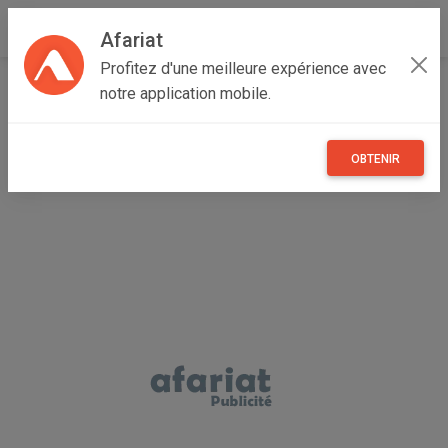
Afariat
Profitez d'une meilleure expérience avec
Accueil
Immobilier
Majerda
Jendouba
Tabarka
notre application mobile.
Appartement meublé et climatisé au centre ville
TABARKA
OBTENIR