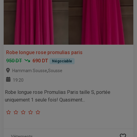
Robe longue rose promulias paris
950 DT
690 DT
Négociable
,
Hammam Sousse
Sousse
19:20
Robe longue rose Promulias Paris taille S, portée
uniquement 1 seule fois! Quasiment...
Vêtements