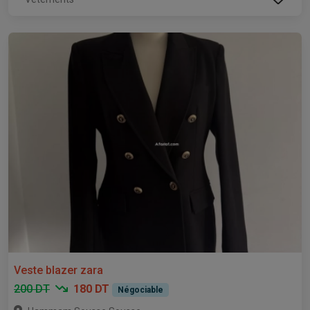
Veste blazer zara
200 DT
180 DT
Négociable