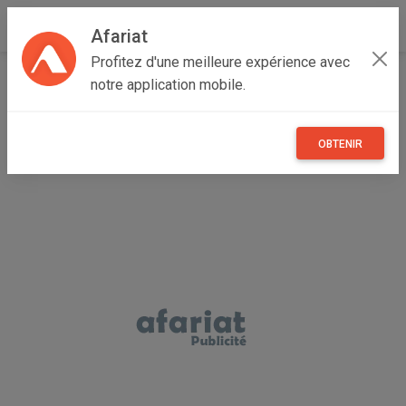
Afariat
Profitez d'une meilleure expérience avec
Accueil
Vêtements et objets personnels
Majerda
notre application mobile.
Bizerte
Menzel Jemil
robe rapportée de France
OBTENIR