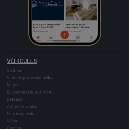
VÉHICULES
Voitures
Voitures professionnelles
Motos
Equipement auto & moto
Bateaux
Autres véhicules
Engins agricole
Vélos
Camion