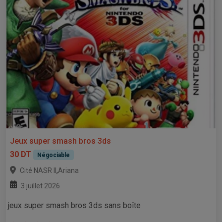
Jeux super smash bros 3ds
30 DT
Négociable
,
Cité NASR II
Ariana
3 juillet 2026
jeux super smash bros 3ds sans boîte