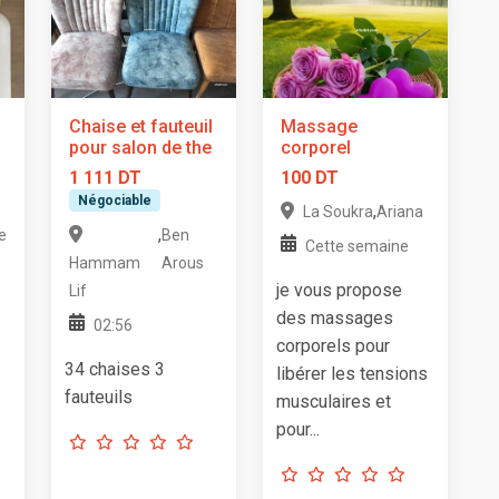
Chaise et fauteuil
Massage
pour salon de the
corporel
1 111 DT
100 DT
Négociable
,
La Soukra
Ariana
,
e
Ben
Cette semaine
Hammam
Arous
je vous propose
Lif
des massages
02:56
corporels pour
34 chaises 3
libérer les tensions
fauteuils
musculaires et
pour...