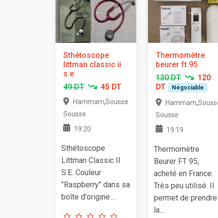
Sthétoscope
Thermomètre
littman classic ii
beurer ft 95
s.e.
130 DT
120
49 DT
45 DT
DT
Négociable
,
Hammam
Sousse
,
Hammam
Souss
Sousse
Sousse
19:20
19:19
Sthétoscope
Thermomètre
Littman Classic II
Beurer FT 95,
S.E. Couleur
acheté en France.
"Raspberry" dans sa
Très peu utilisé. Il
boîte d'origine....
permet de prendre
la...