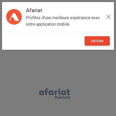
Afariat
Profitez d'une meilleure expérience avec
Accueil
Vêtements et objets personnels
Grand Tunis
notre application mobile.
Ben Arous
El Mourouj
Extension cheveux
OBTENIR