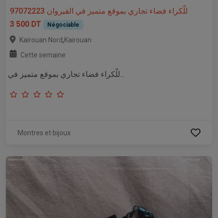
للّكراء فضاء تجاري بموقع متميز في القيروان 97072223
3 500 DT
Négociable
,
Kairouan Nord
Kairouan
Cette semaine
للّكراء فضاء تجاري بموقع متميز في...
Montres et bijoux